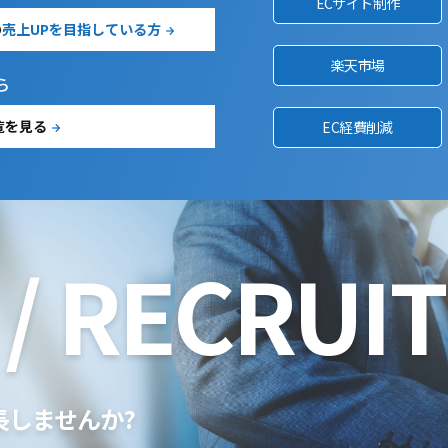
ECサイト制作
の
売上UPを目指している方
楽天市場
ら
覧を見る
EC経費削減
/ RECRUIT
長しませんか?