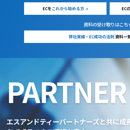
ECを
これから始める方
EC
資料の受け取りはこち
弊社実績・EC成功の法則
資料一
PARTNER 
エスアンドティーパートナーズと共に成