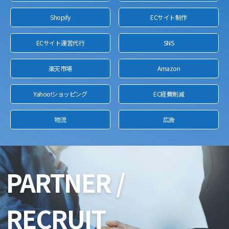
Shopify
ECサイト制作
ECサイト運営代行
SNS
楽天市場
Amazon
Yahoo!ショッピング
EC経費削減
物流
広告
PARTNER /
RECRUIT